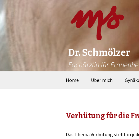
Dr. Schmölzer
Fachärztin für Frauenhe
Zum
Home
Über mich
Gynäk
Inhalt
springen
Verhütung für die F
Das Thema Verhütung stellt in jed