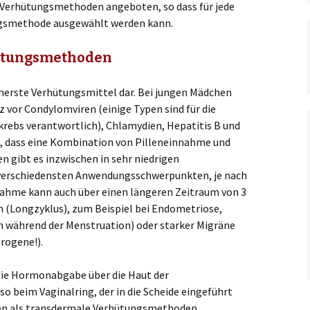
 Verhütungsmethoden angeboten, so dass für jede
ungsmethode ausgewählt werden kann.
hütungsmethoden
sicherste Verhütungsmittel dar. Bei jungen Mädchen
tz vor Condylomviren (einige Typen sind für die
ebs verantwortlich), Chlamydien, Hepatitis B und
t, dass eine Kombination von Pilleneinnahme und
en gibt es inzwischen in sehr niedrigen
erschiedensten Anwendungsschwerpunkten, je nach
ahme kann auch über einen längeren Zeitraum von 3
n (Longzyklus), zum Beispiel bei Endometriose,
 während der Menstruation) oder starker Migräne
trogene!).
die Hormonabgabe über die Haut der
o beim Vaginalring, der in die Scheide eingeführt
den als transdermale Verhütungsmethoden