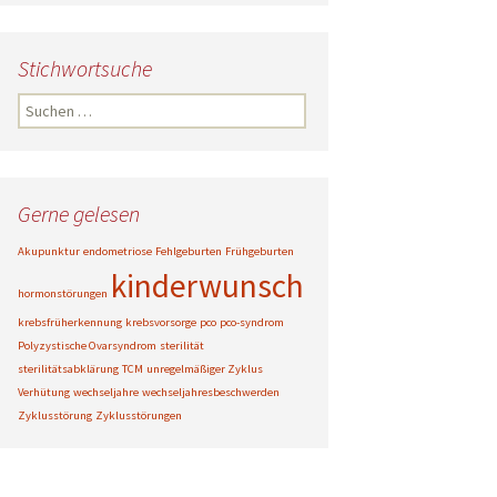
Stichwortsuche
Suche
nach:
Gerne gelesen
Akupunktur
endometriose
Fehlgeburten
Frühgeburten
kinderwunsch
hormonstörungen
krebsfrüherkennung
krebsvorsorge
pco
pco-syndrom
Polyzystische Ovarsyndrom
sterilität
sterilitätsabklärung
TCM
unregelmäßiger Zyklus
Verhütung
wechseljahre
wechseljahresbeschwerden
Zyklusstörung
Zyklusstörungen