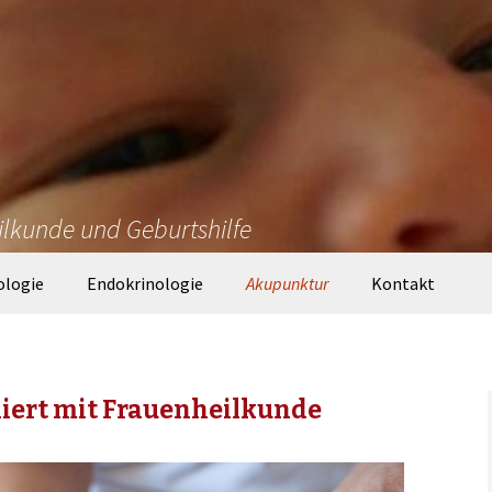
ilkunde und Geburtshilfe
ologie
Endokrinologie
Akupunktur
Kontakt
ert mit Frauenheilkunde