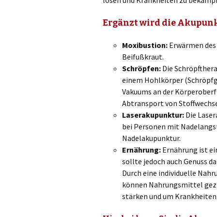
Ergänzt wird die Akupunk
Moxibustion:
Erwärmen des 
Beifußkraut.
Schröpfen:
Die Schröpfthera
einem Hohlkörper (Schröpfgl
Vakuums an der Körperoberfl
Abtransport von Stoffwechs
Laserakupunktur:
Die Laser
bei Personen mit Nadelangst
Nadelakupunktur.
Ernährung:
Ernährung ist ei
sollte jedoch auch Genuss da
Durch eine individuelle Nah
können Nahrungsmittel gezi
stärken und um Krankheiten