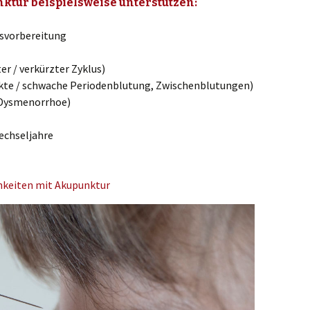
ktur beispielsweise unterstützen:
svorbereitung
r / verkürzter Zyklus)
kte / schwache Periodenblutung, Zwischenblutungen)
(Dysmenorrhoe)
echseljahre
hkeiten mit Akupunktur