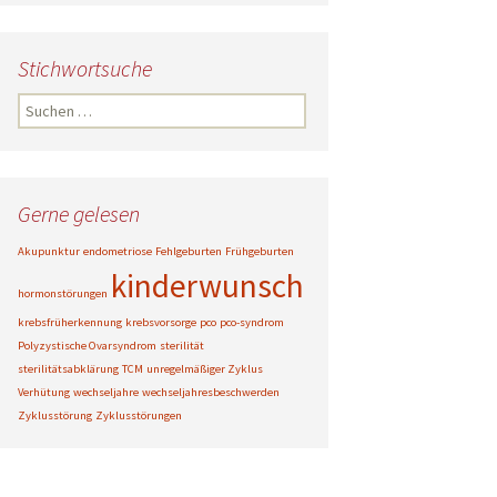
Stichwortsuche
Suche
nach:
Gerne gelesen
Akupunktur
endometriose
Fehlgeburten
Frühgeburten
kinderwunsch
hormonstörungen
krebsfrüherkennung
krebsvorsorge
pco
pco-syndrom
Polyzystische Ovarsyndrom
sterilität
sterilitätsabklärung
TCM
unregelmäßiger Zyklus
Verhütung
wechseljahre
wechseljahresbeschwerden
Zyklusstörung
Zyklusstörungen