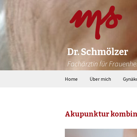
Dr. Schmölzer
Fachärztin für Frauenhe
Zum
Home
Über mich
Gynäk
Inhalt
springen
Akupunktur kombini