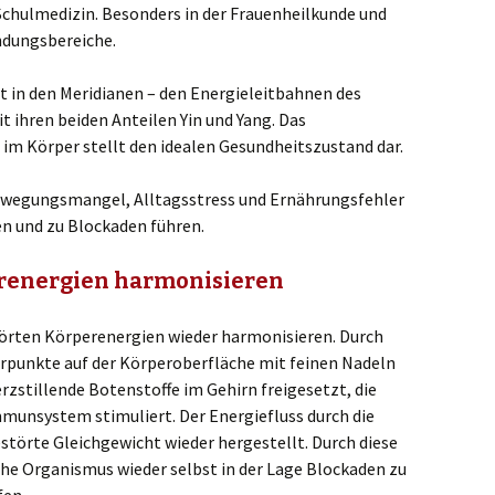
chulmedizin. Besonders in der Frauenheilkunde und
endungsbereiche.
st in den Meridianen – den Energieleitbahnen des
t ihren beiden Anteilen Yin und Yang. Das
 im Körper stellt den idealen Gesundheitszustand dar.
Bewegungsmangel, Alltagsstress und Ernährungsfehler
n und zu Blockaden führen.
renergien harmonisieren
törten Körperenergien wieder harmonisieren. Durch
urpunkte auf der Körperoberfläche mit feinen Nadeln
stillende Botenstoffe im Gehirn freigesetzt, die
munsystem stimuliert. Der Energiefluss durch die
estörte Gleichgewicht wieder hergestellt. Durch diese
che Organismus wieder selbst in der Lage Blockaden zu
fen.