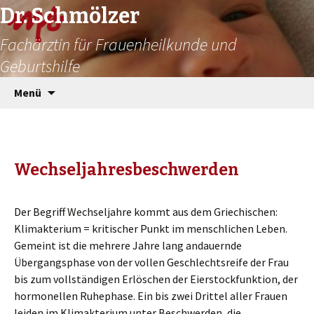
Dr. Schmölzer
Fachärztin für Frauenheilkunde und
Geburtshilfe
Zum
Su
Menü
Inhalt
na
springen
Wechseljahresbeschwerden
Der Begriff Wechseljahre kommt aus dem Griechischen:
Klimakterium = kritischer Punkt im menschlichen Leben.
Gemeint ist die mehrere Jahre lang andauernde
Übergangsphase von der vollen Geschlechtsreife der Frau
bis zum vollständigen Erlöschen der Eierstockfunktion, der
hormonellen Ruhephase. Ein bis zwei Drittel aller Frauen
leiden im Klimakterium unter Beschwerden, die